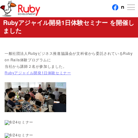
Rubyアジャイル開発1日体験セミナー を開催し
ました
一般社団法人Rubyビジネス推進協議会が文科省から委託されているRuby
on Rails体験プログラムに
当社から講師２名が参加しました。
Rubyアジャイル開発1日体験セミナー