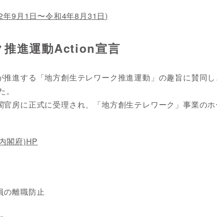
年9月1日〜令和4年8月31日)
進運動Action宣言
が推進する「地方創生テレワーク推進運動」の趣旨に賛同し
した。
閣官房に正式に受理され、「地方創生テレワーク」事業のホ
内閣府)HP
り
員の離職防止