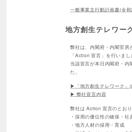
一般事業主行動計画書(令和2
地方創生テレワーク推
弊社は、内閣府・内閣官房
「Action 宣言」を行いま
当該宣言が本日内閣府・内
た。
▶「地方創生テレワーク」(
▶ 弊社宣言内容
弊社は Action 宣言のとお
・採用の優位性の確保・社
・地方人材の採用・育成